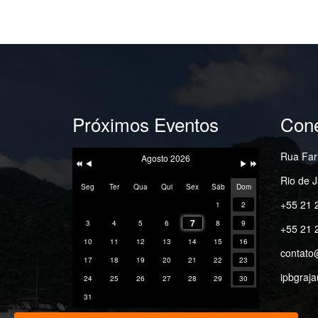
Próximos Eventos
Cone
Ano
Mês
Próximo
Próximo
Anterior
Anterior
Mês
Ano
Rua Fari
Agosto 2026
Rio de J
Seg
Ter
Qua
Qui
Sex
Sáb
Dom
+55 21 
1
2
7
3
4
5
6
8
9
+55 21 
10
11
12
13
14
15
16
contato
17
18
19
20
21
22
23
ipbgraja
24
25
26
27
28
29
30
31