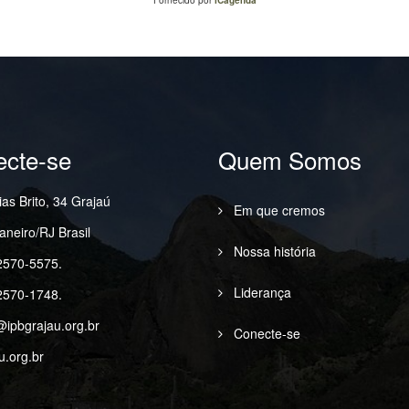
cte-se
Quem Somos
as Brito, 34 Grajaú
Em que cremos
aneiro/RJ Brasil
Nossa história
2570-5575.
Liderança
2570-1748.
@ipbgrajau.org.br
Conecte-se
u.org.br