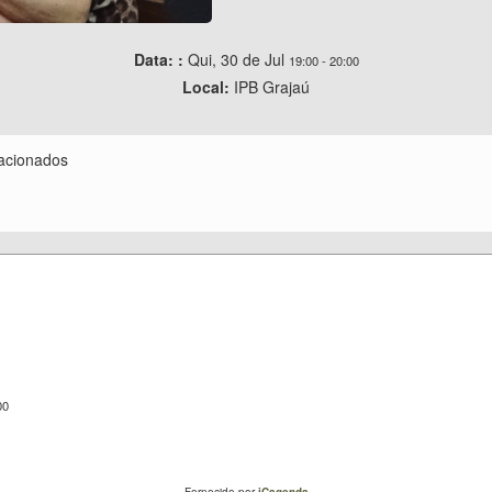
Data: :
Qui, 30 de Jul
19:00
-
20:00
Local:
IPB Grajaú
lacionados
00
Fornecido por
iCagenda