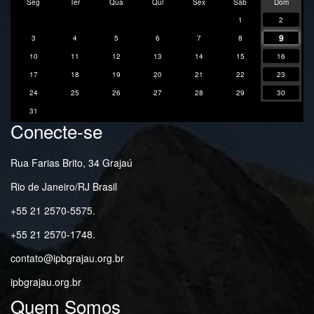
Seg
Ter
Qua
Qui
Sex
Sáb
Dom
1
2
9
3
4
5
6
7
8
10
11
12
13
14
15
16
17
18
19
20
21
22
23
24
25
26
27
28
29
30
31
Conecte-se
Rua Farias Brito, 34 Grajaú
Rio de Janeiro/RJ Brasil
+55 21 2570-5575.
+55 21 2570-1748.
contato@ipbgrajau.org.br
ipbgrajau.org.br
Quem Somos