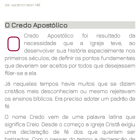
de-westminster-148
O Credo Apostólico
O
Credo Apostólico foi resultado da
necessidade que a Igreja teve, ao
desenvolver sua história especialmente nos
primeiros séculos, de definir os pontos fundamentais
que deveriam ser aceitos por todos que desejassem
filiar-se a ela.
Já naqueles tempos havia muitos que se diziam
cristãos mais desconheciam ou mesmo rejeitavam
os ensinos bíblicos. Era preciso adotar um padrão de
fé.
O nome Credo vem de uma palavra latina que
significa Creio. Desde o começo a Igreja Cristã exigiu
uma declaração de fé dos que queriam ser
batizados. Com o passar do tempo a declaração de