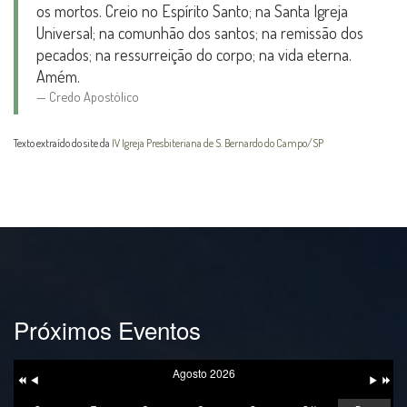
os mortos. Creio no Espírito Santo; na Santa Igreja
Universal; na comunhão dos santos; na remissão dos
pecados; na ressurreição do corpo; na vida eterna.
Amém.
Credo Apostólico
Texto extraído do site da
IV Igreja Presbiteriana de S. Bernardo do Campo/SP
Próximos Eventos
Ano
Mês
Próxim
Próximo
Anterior
Anterior
Mês
Ano
Agosto 2026