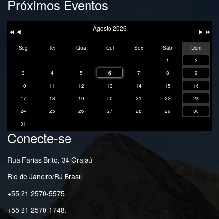
Próximos Eventos
Ano
Mês
Próxim
Próximo
Anterior
Anterior
Mês
Ano
Agosto 2026
Seg
Ter
Qua
Qui
Sex
Sáb
Dom
1
2
6
3
4
5
7
8
9
10
11
12
13
14
15
16
17
18
19
20
21
22
23
24
25
26
27
28
29
30
31
Conecte-se
Rua Farias Brito, 34 Grajaú
Rio de Janeiro/RJ Brasil
+55 21 2570-5575.
+55 21 2570-1748.