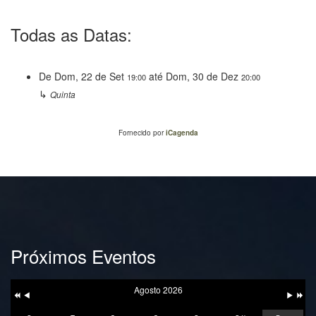
Todas as Datas:
De
Dom, 22 de Set
até
Dom, 30 de Dez
19:00
20:00
↳
Quinta
Fornecido por
iCagenda
Próximos Eventos
Ano
Mês
Próxim
Próximo
Anterior
Anterior
Mês
Ano
Agosto 2026