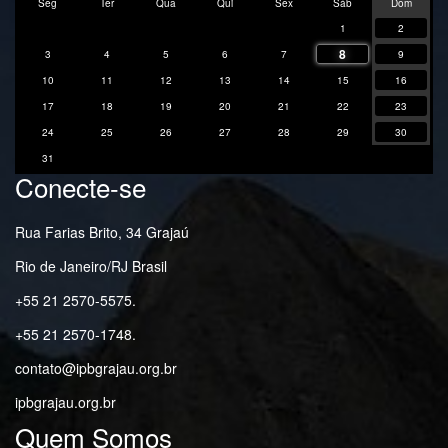
Seg
Ter
Qua
Qui
Sex
Sáb
Dom
1
2
8
3
4
5
6
7
9
10
11
12
13
14
15
16
17
18
19
20
21
22
23
24
25
26
27
28
29
30
31
Conecte-se
Rua Farias Brito, 34 Grajaú
Rio de Janeiro/RJ Brasil
+55 21 2570-5575.
+55 21 2570-1748.
contato@ipbgrajau.org.br
ipbgrajau.org.br
Quem Somos