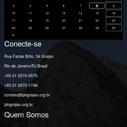
8
3
4
5
6
7
9
10
11
12
13
14
15
16
17
18
19
20
21
22
23
24
25
26
27
28
29
30
31
Conecte-se
Rua Farias Brito, 34 Grajaú
Rio de Janeiro/RJ Brasil
+55 21 2570-5575.
+55 21 2570-1748.
contato@ipbgrajau.org.br
ipbgrajau.org.br
Quem Somos