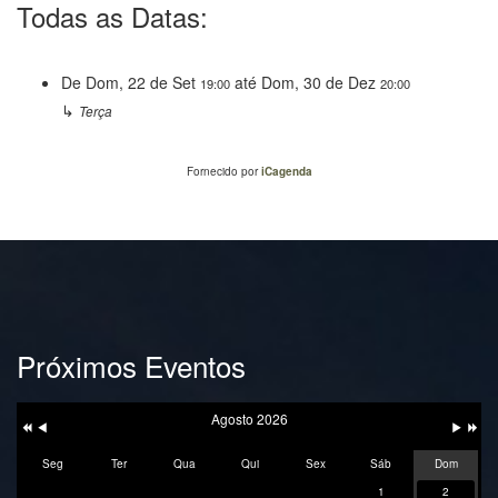
Todas as Datas:
De
Dom, 22 de Set
até
Dom, 30 de Dez
19:00
20:00
↳
Terça
Fornecido por
iCagenda
Próximos Eventos
Ano
Mês
Próxim
Próximo
Anterior
Anterior
Mês
Ano
Agosto 2026
Seg
Ter
Qua
Qui
Sex
Sáb
Dom
1
2