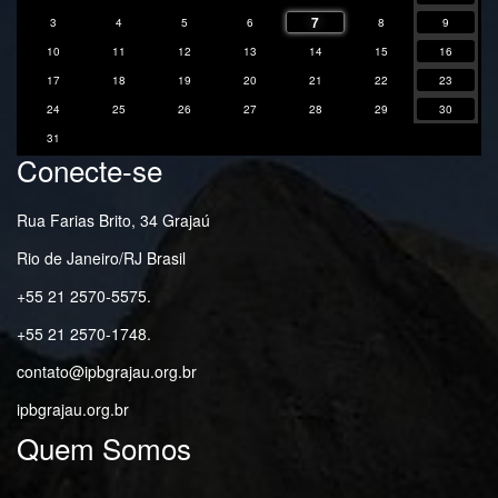
7
3
4
5
6
8
9
10
11
12
13
14
15
16
17
18
19
20
21
22
23
24
25
26
27
28
29
30
31
Conecte-se
Rua Farias Brito, 34 Grajaú
Rio de Janeiro/RJ Brasil
+55 21 2570-5575.
+55 21 2570-1748.
contato@ipbgrajau.org.br
ipbgrajau.org.br
Quem Somos