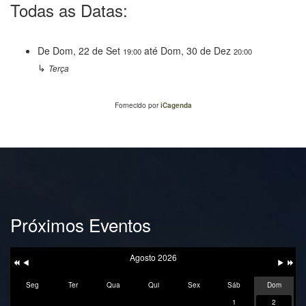
Todas as Datas:
De
Dom, 22 de Set
até
Dom, 30 de Dez
19:00
20:00
↳
Terça
Fornecido por
iCagenda
Próximos Eventos
Ano
Mês
Próxim
Próximo
Anterior
Anterior
Mês
Ano
Agosto 2026
Seg
Ter
Qua
Qui
Sex
Sáb
Dom
1
2