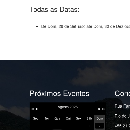
Todas as Datas:
De
Dom, 29 de Set
até
Dom, 30 de Dez
18:00
00:
Próximos Eventos
Cone
Ano
Mês
Próximo
Próximo
Anterior
Anterior
Mês
Ano
Rua Fari
Agosto 2026
Rio de J
Seg
Ter
Qua
Qui
Sex
Sáb
Dom
+55 21 
1
2