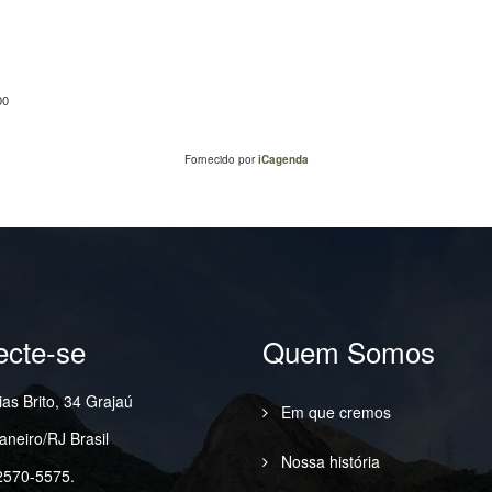
00
Fornecido por
iCagenda
cte-se
Quem Somos
as Brito, 34 Grajaú
Em que cremos
aneiro/RJ Brasil
Nossa história
2570-5575.