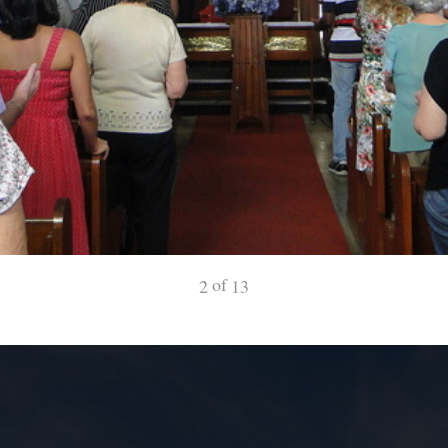
of
2
13