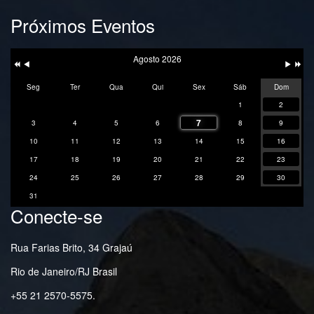
Próximos Eventos
Ano
Mês
Próxim
Próximo
Anterior
Anterior
Mês
Ano
Agosto 2026
Seg
Ter
Qua
Qui
Sex
Sáb
Dom
1
2
7
3
4
5
6
8
9
10
11
12
13
14
15
16
17
18
19
20
21
22
23
24
25
26
27
28
29
30
31
Conecte-se
Rua Farias Brito, 34 Grajaú
Rio de Janeiro/RJ Brasil
+55 21 2570-5575.